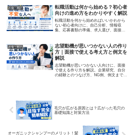
転職活動は何から始める？初心者
お金・家計
向けの進め方をわかりやすく解説
転職活動を何から始めればいいかわから
ない初心者向けに、自己分析、情報収
集、応募書類の準備、求人選び、面接対
策、退職準備までの流れをわかりやすく
解説します。
志望動機が思いつかない人の作り
お金・家計
方｜面接で使える考え方と例文を
解説
志望動機が思いつかない人向けに、面接
で使える作り方を解説。企業研究、自分
の経験とのつなげ方、NG例、例文まで紹
介し、転職活動で伝わる志望動機を作る
方法をわかりやすくまとめます。
毛穴が広がる原因とは？広がった毛穴の
基礎知識と対策方法
オーガニックシャンプーのメリット！髪