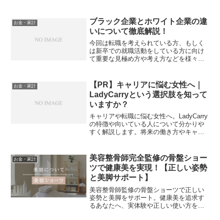
経験からWebエンジニア就職を考えてい
る人に向けたリアルな気づきをまとめま
した。
ブラック企業とホワイト企業の違
お金・家計
いについて徹底解説！
今回は転職を考えられている方、もしく
は新卒での就職活動をしている方に向け
て重要な見極め方や考え方などを様々な
角度から解説していきます。多くの人を
次々と採用し、長時間労働を強いて、と
きにはパワハラやモラハラを用いながら
【PR】キャリアに悩む女性へ｜
お金・家計
労働者を酷使する「ブラッ...
LadyCarryという選択肢を知って
いますか？
キャリアや転職に悩む女性へ。LadyCarry
の特徴や向いている人について分かりや
すく解説します。将来の働き方やキャリ
ア形成を考えるきっかけとして活用でき
るサービスです。
美容整骨師完全監修の骨盤ショー
お金・家計
ツで健康美を実現！【正しい姿勢
と美脚サポート】
美容整骨師監修の骨盤ショーツで正しい
姿勢と美脚をサポート。健康美を追求す
るあなたへ、実体験や正しい使い方を徹
底解説！