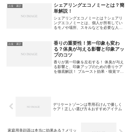
シェアリングエコノミーとは？簡
お金・家計
単解説！
シェアリングエコノミーとは？シェアリ
ングエコノミーとは、個人が所有してい
るモノや場所、スキルなどを必要な人に
提供したり、共有したりすることや、そ
のような形態のサービスのことです。具
体的なサービスで言えば、所有している
香りの重要性！第一印象も変わ
お金・家計
物件の部屋を宿泊したい人...
る？体臭が与える影響と印象アッ
プのコツ
香りが第一印象を左右する！ 体臭が与え
る影響と、印象アップのための香りケア
を徹底解説！ プルースト効果・嗅覚マー
ケティングの秘密 から、 体臭改善＆香り
で好印象を与える5つの具体的な方法 ま
で、今日からできる習慣を紹介！
デリケートゾーンは専用石けんで優しく
ケア！正しい選び方＆おすすめアイテム
家庭用美顔器は本当に効果ある？メリッ