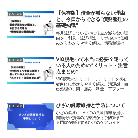
【保存版】借金が減らない理由
お金・家計
と、今日からできる“債務整理の
基礎知識”
毎月返済しているのに借金が減らない理
由を、利息・返済構造・リボ払いの仕組
みからわかりやすく解説。債務整理の基
本と相談を検討するための基礎知識をま
とめた情報提供記事です。
VIO脱毛って本当に必要？迷って
お金・家計
いる人のための“メリット・注意
点まとめ”
VIO脱毛のメリット・デメリットを初心
者向けにわかりやすく解説。清潔感、自
己処理の手間、痛み、料金、アフターケ
アなど、判断に必要なポイントを丁寧に
まとめました。
ひざの健康維持と予防について
お金・家計
ひざの健康についての最新情報を提供！
関節炎や損傷の治療法から予防策まで、
専門家が解説するひざのケアガイド。日
常生活での注意点や効果的なエクササイ
ズも紹介。ひざの痛みやトラブルを解消
し、健康な生活をサポートします。