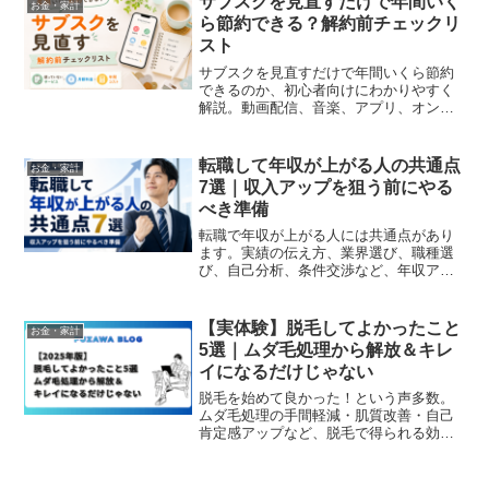
サブスクを見直すだけで年間いく
お金・家計
ら節約できる？解約前チェックリ
スト
サブスクを見直すだけで年間いくら節約
できるのか、初心者向けにわかりやすく
解説。動画配信、音楽、アプリ、オンラ
インサービスなどの確認方法や、解約前
チェックリスト、固定費を下げるコツを
紹介します。
転職して年収が上がる人の共通点
お金・家計
7選｜収入アップを狙う前にやる
べき準備
転職で年収が上がる人には共通点があり
ます。実績の伝え方、業界選び、職種選
び、自己分析、条件交渉など、年収アッ
プを狙う前に整理すべきポイントをわか
りやすく解説します。
【実体験】脱毛してよかったこと
お金・家計
5選｜ムダ毛処理から解放＆キレ
イになるだけじゃない
脱毛を始めて良かった！という声多数。
ムダ毛処理の手間軽減・肌質改善・自己
肯定感アップなど、脱毛で得られる効果
と注意点をまとめます。