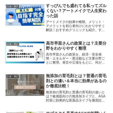
すっぴんでも盛れてる私ってズル
お金・家計
くない？アートメイクで人生変わ
った話
アートメイクの効果や種類、メリット・
デメリットを初心者向けにわかりやすく
解説！おすすめクリニックも紹介。すっ
ぴんに自信を持ちたいあなたへ。
高市早苗さんの政策とは？主要分
お金・家計
野をわかりやすく整理
高市早苗さんの政策を、経済・安全保
障・エネルギー・憲法観など主要分野ご
とに整理。発言や立場をもとに、何が争
点で何が評価・議論されているのかを中
立的に解説します。
無添加の育毛剤とは？普通の育毛
お金・家計
剤との違い＆本当に効果があるの
か徹底比較！
無添加の育毛剤と普通の育毛剤の違いと
は？敏感肌向けの無添加タイプと、AGA
対策に効果的な医薬品タイプを徹底比
較！それぞれの特徴・メリット・選び方
を解説し、おすすめの育毛剤も紹介！