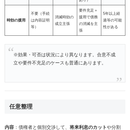
要件充足＋
不要（手続
5年以上経
消滅時効の
援用で債務
時効の援用
は内容証明
過等の可能
成立主張
の消滅を主
等）
性がある
張
※効果・可否は状況により異なります。合意不成
立や要件不充足のケースも普通にあります。
任意整理
内容
：債権者と個別交渉して、
将来利息のカット
や分割