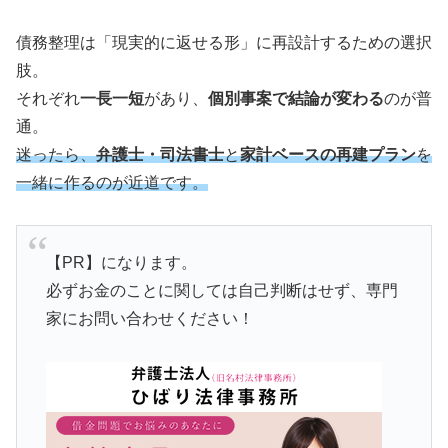
債務整理は「現実的に返せる形」に再設計するための選択
肢。
それぞれ
一長一短
があり、
個別事案で結論が変わる
のが普
通。
迷ったら、
弁護士・司法書士
と
家計ベースの再建プラン
を
一緒に作るのが近道です。
【PR】になります。
必ずお金のことに関しては自己判断はせず、専門
家にお問い合わせください！