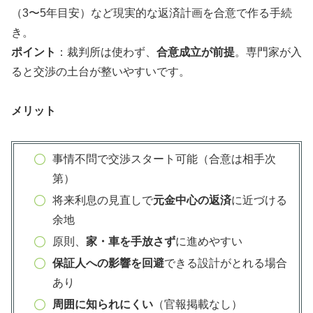
（3〜5年目安）など現実的な返済計画を合意で作る手続
き。
ポイント
：裁判所は使わず、
合意成立が前提
。専門家が入
ると交渉の土台が整いやすいです。
メリット
事情不問で交渉スタート可能（合意は相手次
第）
将来利息の見直しで
元金中心の返済
に近づける
余地
原則、
家・車を手放さず
に進めやすい
保証人への影響を回避
できる設計がとれる場合
あり
周囲に知られにくい
（官報掲載なし）