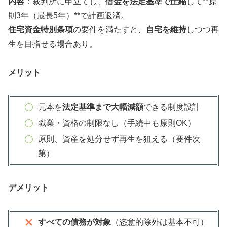
内容
：裁判所に申立てし、
借金を法定基準で圧縮
して**原
則3年（最長5年）**で計画返済。
住宅資金特別条項
の要件を満たすと、
自宅を維持
しつつ再
生を目指せる場合あり。
メリット
元本を
法定基準まで大幅減額
できる制度設計
職業・資格の制限なし（手続中も原則OK）
原則、資産を処分せず再生を狙える（要件次
第）
デメリット
すべての債務が対象
（恣意的除外は基本不可）