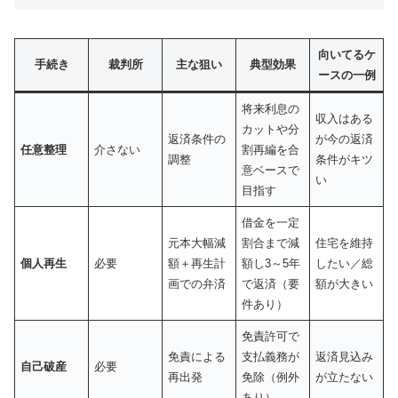
向いてるケ
手続き
裁判所
主な狙い
典型効果
ースの一例
将来利息の
収入はある
カットや分
返済条件の
が今の返済
任意整理
介さない
割再編を合
調整
条件がキツ
意ベースで
い
目指す
借金を一定
元本大幅減
割合まで減
住宅を維持
個人再生
必要
額＋再生計
額し3～5年
したい／総
画での弁済
で返済（要
額が大きい
件あり）
免責許可で
免責による
支払義務が
返済見込み
自己破産
必要
再出発
免除（例外
が立たない
あり）