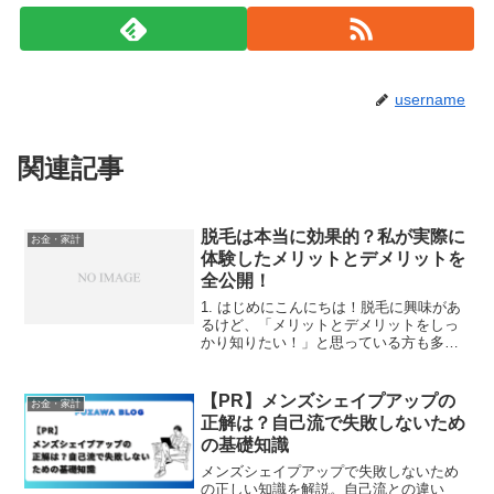
username
関連記事
脱毛は本当に効果的？私が実際に
お金・家計
体験したメリットとデメリットを
全公開！
1. はじめにこんにちは！脱毛に興味があ
るけど、「メリットとデメリットをしっ
かり知りたい！」と思っている方も多い
のではないでしょうか？私自身も、脱毛
を始める前は、「お金もかかるし、痛い
かもしれないし、後悔したらどうしよ
【PR】メンズシェイプアップの
お金・家計
う……」と色々不安があ...
正解は？自己流で失敗しないため
の基礎知識
メンズシェイプアップで失敗しないため
の正しい知識を解説。自己流との違い