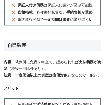
保証人付き債務
は保証人に請求が及ぶ可能性
官報掲載
、各種書類収集など
手続負担が重め
事故情報登録で
一定期間は審査に通りにくい
自己破産
内容
：裁判所に免責を申立て、認められれば
支払義務が免
除
（税等一部除外あり）。
注意
：
一定価値以上の資産は換価対象
となるのが一般的。
メリット
免責許可で
返済義務がなくなる
（例外債権あ