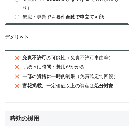
り）
無職・専業でも
要件合致で申立て可能
デメリット
免責不許可
の可能性（免責不許可事由等）
手続きに
時間・費用
がかかる
一部の
資格に一時的制限
（免責確定で回復）
官報掲載
、一定価値以上の資産は
処分対象
時効の援用