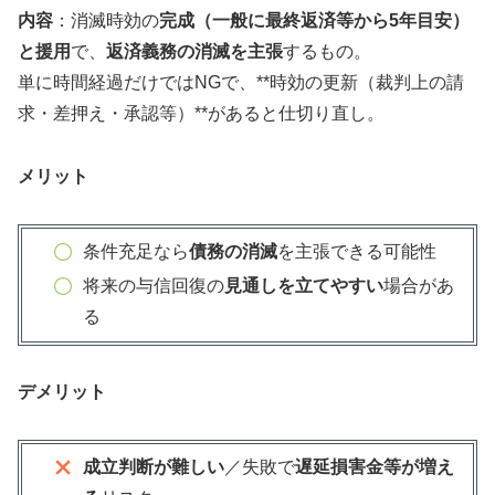
内容
：消滅時効の
完成（一般に最終返済等から5年目安）
と援用
で、
返済義務の消滅を主張
するもの。
単に時間経過だけではNGで、**時効の更新（裁判上の請
求・差押え・承認等）**があると仕切り直し。
メリット
条件充足なら
債務の消滅
を主張できる可能性
将来の与信回復の
見通しを立てやすい
場合があ
る
デメリット
成立判断が難しい
／失敗で
遅延損害金等が増え