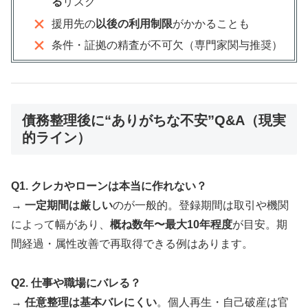
る
リスク
援用先の
以後の利用制限
がかかることも
条件・証拠の精査が不可欠（専門家関与推奨）
債務整理後に“ありがちな不安”Q&A（現実
的ライン）
Q1. クレカやローンは本当に作れない？
→
一定期間は厳しい
のが一般的。登録期間は取引や機関
によって幅があり、
概ね数年〜最大10年程度
が目安。期
間経過・属性改善で再取得できる例はあります。
Q2. 仕事や職場にバレる？
→
任意整理は基本バレにくい
。個人再生・自己破産は官