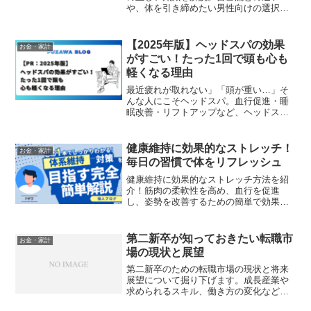
や、体を引き締めたい男性向けの選択肢
を中立的に紹介します。（PR）
【2025年版】ヘッドスパの効果
お金・家計
がすごい！たった1回で頭も心も
軽くなる理由
最近疲れが取れない」「頭が重い…」そ
んな人にこそヘッドスパ。血行促進・睡
眠改善・リフトアップなど、ヘッドスパ
の驚くべき効果と自宅でできるケア方法
を紹介します。
健康維持に効果的なストレッチ！
お金・家計
毎日の習慣で体をリフレッシュ
健康維持に効果的なストレッチ方法を紹
介！筋肉の柔軟性を高め、血行を促進
し、姿勢を改善するための簡単で効果的
なストレッチを毎日の習慣にしましょ
う。
第二新卒が知っておきたい転職市
お金・家計
場の現状と展望
第二新卒のための転職市場の現状と将来
展望について掘り下げます。成長産業や
求められるスキル、働き方の変化など、
最新の動向を解説します。次なるキャリ