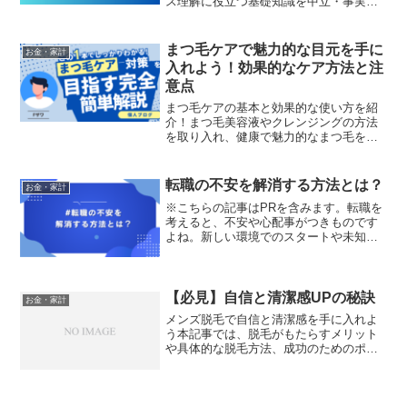
ス理解に役立つ基礎知識を中立・事実ベ
ースで解説します。
まつ毛ケアで魅力的な目元を手に
お金・家計
入れよう！効果的なケア方法と注
意点
まつ毛ケアの基本と効果的な使い方を紹
介！まつ毛美容液やクレンジングの方法
を取り入れ、健康で魅力的なまつ毛を育
てるためのポイントを解説します。
転職の不安を解消する方法とは？
お金・家計
※こちらの記事はPRを含みます。転職を
考えると、不安や心配事がつきものです
よね。新しい環境でのスタートや未知の
業界での挑戦には、誰もが不安を感じる
ものです。しかし、転職には多くのメリ
ットもあります。転職を成功させるため
には、自分の不安を解消...
【必見】自信と清潔感UPの秘訣
お金・家計
メンズ脱毛で自信と清潔感を手に入れよ
う本記事では、脱毛がもたらすメリット
や具体的な脱毛方法、成功のためのポイ
ントを詳しく解説します。第一印象を良
くし、自己評価を高めるための必読ガイ
ドです。