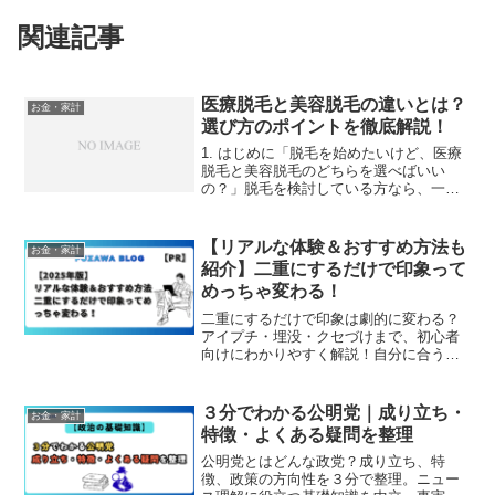
関連記事
医療脱毛と美容脱毛の違いとは？
お金・家計
選び方のポイントを徹底解説！
1. はじめに「脱毛を始めたいけど、医療
脱毛と美容脱毛のどちらを選べばいい
の？」脱毛を検討している方なら、一度
はこんな疑問を抱いたことがあるのでは
ないでしょうか？医療脱毛も美容脱毛
も、ムダ毛をケアするための方法です
【リアルな体験＆おすすめ方法も
お金・家計
が、それぞれ効果や費用、施...
紹介】二重にするだけで印象って
めっちゃ変わる！
二重にするだけで印象は劇的に変わる？
アイプチ・埋没・クセづけまで、初心者
向けにわかりやすく解説！自分に合う方
法が見つかる。
３分でわかる公明党｜成り立ち・
お金・家計
特徴・よくある疑問を整理
公明党とはどんな政党？成り立ち、特
徴、政策の方向性を３分で整理。ニュー