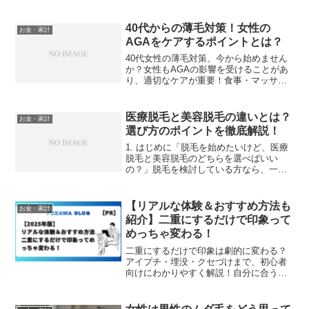
40代からの薄毛対策！女性の
お金・家計
AGAをケアするポイントとは？
40代女性の薄毛対策、今から始めません
か？女性もAGAの影響を受けることがあ
り、適切なケアが重要！食事・マッサー
ジ・ヘアケア・AGA治療など、髪のボリ
ュームを守る方法を詳しく解説。自分に
合った対策を見つけましょう！
医療脱毛と美容脱毛の違いとは？
お金・家計
選び方のポイントを徹底解説！
1. はじめに「脱毛を始めたいけど、医療
脱毛と美容脱毛のどちらを選べばいい
の？」脱毛を検討している方なら、一度
はこんな疑問を抱いたことがあるのでは
ないでしょうか？医療脱毛も美容脱毛
も、ムダ毛をケアするための方法です
【リアルな体験＆おすすめ方法も
お金・家計
が、それぞれ効果や費用、施...
紹介】二重にするだけで印象って
めっちゃ変わる！
二重にするだけで印象は劇的に変わる？
アイプチ・埋没・クセづけまで、初心者
向けにわかりやすく解説！自分に合う方
法が見つかる。