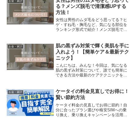
女性は男性のムダ毛をどう思って
お金・家計
る？メンズ脱毛で清潔感UPする
方法！
女性は男性のムダ毛をどう思ってる？ヒ
ゲ・すね毛・胸毛など、気になる部位を
ランキング形式で紹介！メンズ脱毛で清
潔感をUPし、女性ウケする理想のバラン
スを手に入れよう。おすすめ脱毛クリニ
ックも紹介！
肌の黒ずみ対策で輝く美肌を手に
お金・家計
入れよう！【簡単ケア＆最新テク
ニック】
こんにちは、みんな！今回は、気になる
肌の黒ずみ対策について、誰でも簡単に
できる方法や最新のケアテクニックを徹
底解説するよ。美容に敏感なあなたに向
けて、わかりやすく実践的なアドバイス
をお届けするね！肌の黒ずみって何？そ
ケータイの料金見直しでお得に！
お金・家計
の原因を知ろう！肌の黒ず...
賢い節約方法
ケータイ料金の見直しでお得に節約！自
分に合ったプラン選びや格安SIMへの乗
り換え、乗り換えキャンペーンを活用し
て、賢くケータイ料金を見直す方法を紹
介します。