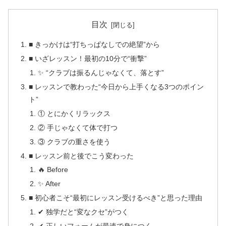
目次
■ きっかけは“打ちっぱなしでの絶望”から
■ いざレッスン！最初の10分で“衝撃”
✨ “クラブは振るんじゃなくて、落とす”
■ レッスンで教わった“今日から上手くなる3つのポイン
ト”
① とにかくリラックス
② 手じゃなくて体で打つ
③ クラブの重さを使う
■ レッスン前と後でこう変わった
🔥 Before
✨ After
■ 初心者こそ“最初にレッスン受けるべき”と思った理由
✔ 独学だと“変なクセ”がつく
✔ 正しいフォームが最速で身につく