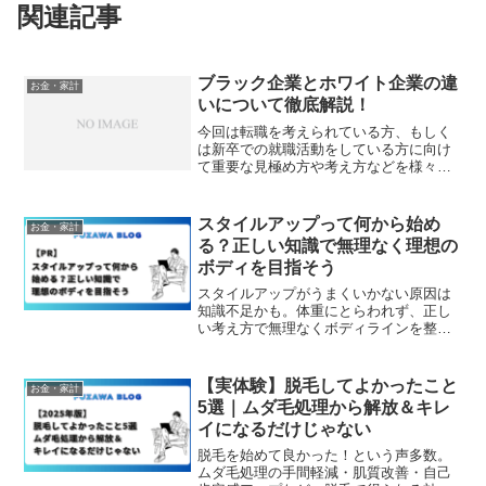
関連記事
ブラック企業とホワイト企業の違
お金・家計
いについて徹底解説！
今回は転職を考えられている方、もしく
は新卒での就職活動をしている方に向け
て重要な見極め方や考え方などを様々な
角度から解説していきます。多くの人を
次々と採用し、長時間労働を強いて、と
きにはパワハラやモラハラを用いながら
スタイルアップって何から始め
お金・家計
労働者を酷使する「ブラッ...
る？正しい知識で無理なく理想の
ボディを目指そう
スタイルアップがうまくいかない原因は
知識不足かも。体重にとらわれず、正し
い考え方で無理なくボディラインを整え
る方法を分かりやすく解説します。
【実体験】脱毛してよかったこと
お金・家計
5選｜ムダ毛処理から解放＆キレ
イになるだけじゃない
脱毛を始めて良かった！という声多数。
ムダ毛処理の手間軽減・肌質改善・自己