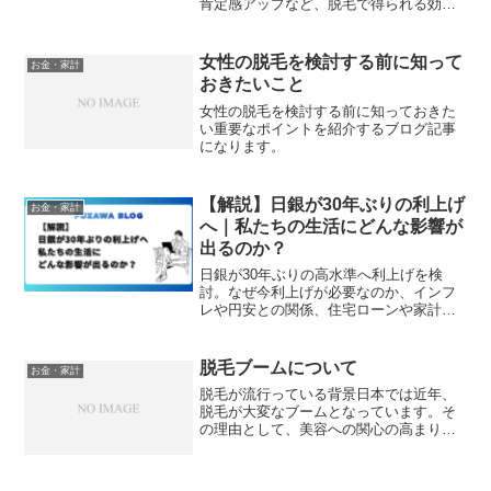
肯定感アップなど、脱毛で得られる効果
と注意点をまとめます。
女性の脱毛を検討する前に知って
お金・家計
おきたいこと
女性の脱毛を検討する前に知っておきた
い重要なポイントを紹介するブログ記事
になります。
【解説】日銀が30年ぶりの利上げ
お金・家計
へ｜私たちの生活にどんな影響が
出るのか？
日銀が30年ぶりの高水準へ利上げを検
討。なぜ今利上げが必要なのか、インフ
レや円安との関係、住宅ローンや家計へ
の影響を初心者向けにわかりやすく解説
します。
脱毛ブームについて
お金・家計
脱毛が流行っている背景日本では近年、
脱毛が大変なブームとなっています。そ
の理由として、美容への関心の高まり、
技術の進歩、そして脱毛サービスの価格
の下落が挙げられます。美容に関する情
報が容易に入手できる現代社会では、ヘ