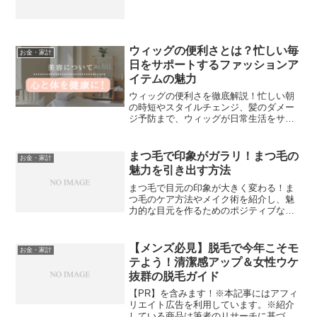
ウィッグの便利さとは？忙しい毎
お金・家計
日をサポートするファッションア
イテムの魅力
ウィッグの便利さを徹底解説！忙しい朝
の時短やスタイルチェンジ、髪のダメー
ジ予防まで、ウィッグが日常生活をサポ
ートする理由を紹介します。
まつ毛で印象がガラリ！まつ毛の
お金・家計
魅力を引き出す方法
まつ毛で目元の印象が大きく変わる！ま
つ毛のケア方法やメイク術を紹介し、魅
力的な目元を作るためのポジティブなコ
ツを解説します。
【メンズ必見】脱毛で今年こそモ
お金・家計
テよう！清潔感アップ＆女性ウケ
抜群の脱毛ガイド
【PR】を含みます！※本記事にはアフィ
リエイト広告を利用しています。※紹介
している商品は筆者のリサーチに基づい