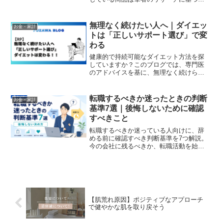
たものであり、効果を保証するものでは
ありません。はじめに：なぜ「脱毛男
子」はモテるのか？「男が脱毛？そんな
無理なく続けたい人へ｜ダイエッ
お金・家計
の気にしなくてもモテるで...
トは「正しいサポート選び」で変
わる
健康的で持続可能なダイエット方法を探
していますか？このブログでは、専門医
のアドバイスを基に、無理なく続けられ
るダイエットのコツや成功事例を紹介し
ます。ストレスフリーで理想の体型を目
指しましょう！
転職するべきか迷ったときの判断
お金・家計
基準7選｜後悔しないために確認
すべきこと
転職するべきか迷っている人向けに、辞
める前に確認すべき判断基準を7つ解説。
今の会社に残るべきか、転職活動を始め
るべきかを整理し、後悔しないキャリア
選択をするための考え方を紹介します。
【肌荒れ原因】ポジティブなアプローチ
で健やかな肌を取り戻そう