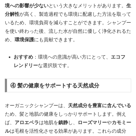
境への影響が少ない
という大きなメリットがあります。
生
分解性
が高く、製造過程でも環境に配慮した方法を取って
いるため、環境負荷を減らすことができます。シャンプー
を使い終わった後、流した水が自然に優しく浄化されるた
め、
環境保護
にも貢献できます。
おすすめ
：環境への意識が高い方にとって、
エコフ
レンドリー
な選択肢です。
④ 髪の健康をサポートする天然成分
オーガニックシャンプーは、
天然成分を豊富に含んでいる
ため、髪と地肌の健康をしっかりサポートします。例え
ば、
アロエベラ
は地肌を
鎮静
し、
ローズマリー
や
カモミー
ル
は毛根を活性化させる効果があります。これらの成分