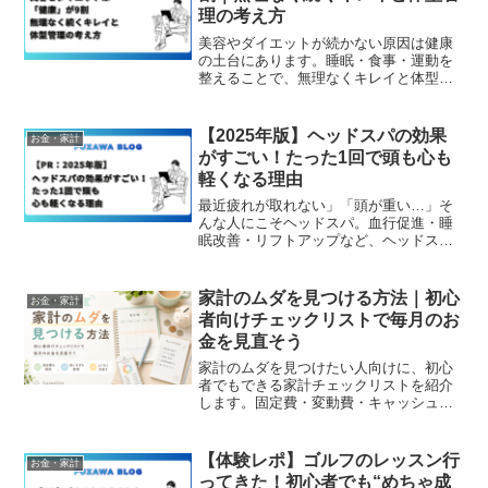
理の考え方
美容やダイエットが続かない原因は健康
の土台にあります。睡眠・食事・運動を
整えることで、無理なくキレイと体型を
維持する考え方をわかりやすく解説しま
す。
【2025年版】ヘッドスパの効果
お金・家計
がすごい！たった1回で頭も心も
軽くなる理由
最近疲れが取れない」「頭が重い…」そ
んな人にこそヘッドスパ。血行促進・睡
眠改善・リフトアップなど、ヘッドスパ
の驚くべき効果と自宅でできるケア方法
を紹介します。
家計のムダを見つける方法｜初心
お金・家計
者向けチェックリストで毎月のお
金を見直そう
家計のムダを見つけたい人向けに、初心
者でもできる家計チェックリストを紹介
します。固定費・変動費・キャッシュフ
ローの考え方や、お金が残る家計管理の
コツを実体験を交えて解説します。
【体験レポ】ゴルフのレッスン行
お金・家計
ってきた！初心者でも“めちゃ成