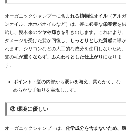
オーガニックシャンプーに含まれる
植物性オイル
（アルガ
ンオイル、ホホバオイルなど）は、髪に必要な
栄養素
を供
給し、髪本来の
ツヤや輝き
を引き出します。これにより、
ダメージを受けた髪が回復し、
しっとりとした質感
に導か
れます。シリコンなどの人工的な成分を使用しないため、
髪の毛が
重くならず、ふんわりとした仕上がり
になりま
す。
ポイント
：髪の内部から
潤いを与え
、柔らかく、な
めらかな手触りを実現します。
③ 環境に優しい
オーガニックシャンプーは、
化学成分を含まないため、環