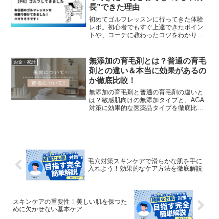
長”できた理由
初めてゴルフレッスンに行ってきた体験
レポ。初心者でもすぐ上達できたポイン
トや、コーチに教わったコツをわかりや
すく紹介。これから始めたい人・独学で
悩んでいる人にも役立つ内容です。
無添加の育毛剤とは？普通の育毛
お金・家計
剤との違い＆本当に効果があるの
か徹底比較！
無添加の育毛剤と普通の育毛剤の違いと
は？敏感肌向けの無添加タイプと、AGA
対策に効果的な医薬品タイプを徹底比
較！それぞれの特徴・メリット・選び方
を解説し、おすすめの育毛剤も紹介！
毛穴対策スキンケアで滑らかな肌を手に
入れよう！効果的なケア方法を徹底解説
スキンケアの重要性！美しい肌を保つた
めに欠かせない基本ケア