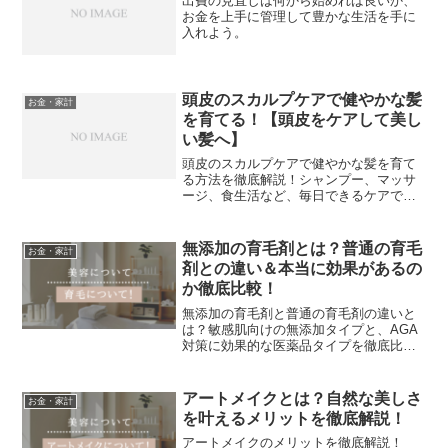
出費の見直しは何から始めれば良いか、
お金を上手に管理して豊かな生活を手に
入れよう。
頭皮のスカルプケアで健やかな髪
お金・家計
を育てる！【頭皮をケアして美し
い髪へ】
頭皮のスカルプケアで健やかな髪を育て
る方法を徹底解説！シャンプー、マッサ
ージ、食生活など、毎日できるケアで美
しい髪を手に入れましょう。
無添加の育毛剤とは？普通の育毛
お金・家計
剤との違い＆本当に効果があるの
か徹底比較！
無添加の育毛剤と普通の育毛剤の違いと
は？敏感肌向けの無添加タイプと、AGA
対策に効果的な医薬品タイプを徹底比
較！それぞれの特徴・メリット・選び方
を解説し、おすすめの育毛剤も紹介！
アートメイクとは？自然な美しさ
お金・家計
を叶えるメリットを徹底解説！
アートメイクのメリットを徹底解説！