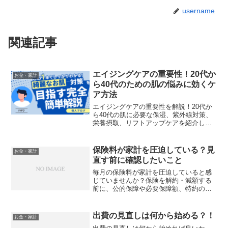
username
関連記事
エイジングケアの重要性！20代か
お金・家計
ら40代のための肌の悩みに効くケ
ア方法
エイジングケアの重要性を解説！20代か
ら40代の肌に必要な保湿、紫外線対策、
栄養摂取、リフトアップケアを紹介しま
す。若々しい肌を保つためにできる実践
的なエイジングケア方法を実践して、肌
の健康を守りましょう！
保険料が家計を圧迫している？見
お金・家計
直す前に確認したいこと
毎月の保険料が家計を圧迫していると感
じていませんか？保険を解約・減額する
前に、公的保障や必要保障額、特約の重
複など確認したいポイントを初心者向け
にわかりやすく解説します。
出費の見直しは何から始める？！
お金・家計