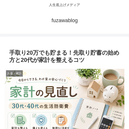
人生底上げメディア
fuzawablog
手取り20万でも貯まる！先取り貯蓄の始め
方と20代が家計を整えるコツ
お金・家計