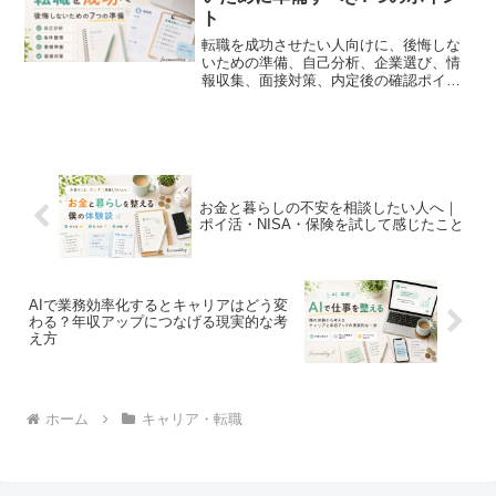
ト
転職を成功させたい人向けに、後悔しな
いための準備、自己分析、企業選び、情
報収集、面接対策、内定後の確認ポイン
トを初心者にもわかりやすく解説しま
す。
お金と暮らしの不安を相談したい人へ｜
ポイ活・NISA・保険を試して感じたこと
AIで業務効率化するとキャリアはどう変
わる？年収アップにつなげる現実的な考
え方
ホーム
キャリア・転職