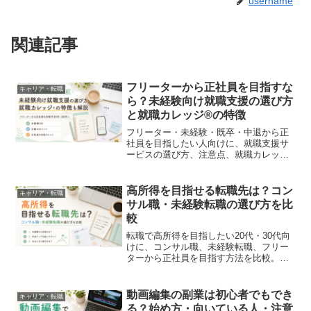
username
関連記事
フリーターから正社員を目指すな
キャリア・転職
ら？未経験向け就職支援の選び方
と就職カレッジ®の特徴
フリーター・未経験・既卒・中退から正
社員を目指したい人向けに、就職支援サ
ービスの選び方、注意点、就職カレッジ
®の特徴を初心者にもわかりやすく解説
します。
高所得を目指せる転職先は？コン
キャリア・転職
サル職・未経験転職の選び方を比
較
転職で高所得を目指したい20代・30代向
けに、コンサル職、未経験転職、フリー
ターから正社員を目指す方法を比較。年
収だけで転職先を選ぶ注意点や、自分に
合った転職支援の選び方も解説します。
動画編集の副業は初心者でもでき
キャリア・転職
る？始め方・向いている人・注意