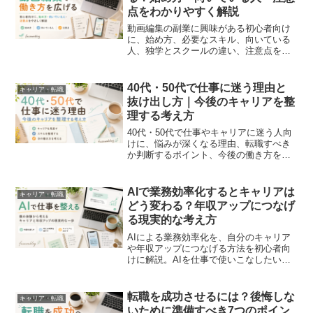
点をわかりやすく解説
動画編集の副業に興味がある初心者向け
に、始め方、必要なスキル、向いている
人、独学とスクールの違い、注意点をわ
かりやすく解説します。
40代・50代で仕事に迷う理由と
キャリア・転職
抜け出し方｜今後のキャリアを整
理する考え方
40代・50代で仕事やキャリアに迷う人向
けに、悩みが深くなる理由、転職すべき
か判断するポイント、今後の働き方を整
理する方法をわかりやすく解説します。
AIで業務効率化するとキャリアは
キャリア・転職
どう変わる？年収アップにつなげ
る現実的な考え方
AIによる業務効率化を、自分のキャリア
や年収アップにつなげる方法を初心者向
けに解説。AIを仕事で使いこなしたい人
に向けて、独学の限界や伴走型サービス
の活用方法も紹介します。
転職を成功させるには？後悔しな
キャリア・転職
いために準備すべき7つのポイン