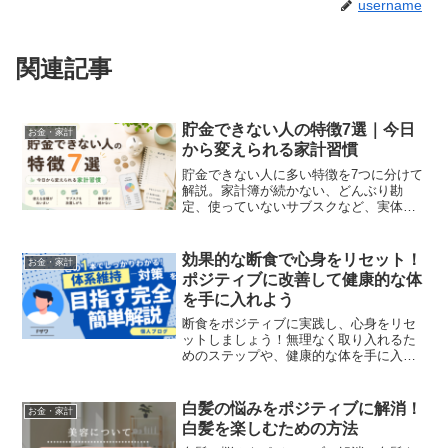
username
関連記事
貯金できない人の特徴7選｜今日
お金・家計
から変えられる家計習慣
貯金できない人に多い特徴を7つに分けて
解説。家計簿が続かない、どんぶり勘
定、使っていないサブスクなど、実体験
をもとに今日から変えられる家計習慣を
紹介します。
効果的な断食で心身をリセット！
お金・家計
ポジティブに改善して健康的な体
を手に入れよう
断食をポジティブに実践し、心身をリセ
ットしましょう！無理なく取り入れるた
めのステップや、健康的な体を手に入れ
る方法を解説します。自分に合った方法
で、効果的に断食を取り入れましょう。
白髪の悩みをポジティブに解消！
お金・家計
白髪を楽しむための方法