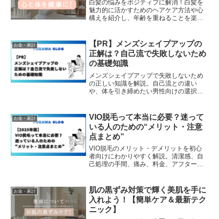
白髪の悩みをポジティブに解消！白髪を
魅力的に活かすためのヘアケア方法や心
構えを紹介し、年齢を重ねることを楽し
むための秘訣をお伝えします。
【PR】メンズシェイプアップの
お金・家計
正解は？自己流で失敗しないため
の基礎知識
メンズシェイプアップで失敗しないため
の正しい知識を解説。自己流との違い
や、体を引き締めたい男性向けの選択肢
を中立的に紹介します。（PR）
VIO脱毛って本当に必要？迷って
お金・家計
いる人のための“メリット・注意
点まとめ”
VIO脱毛のメリット・デメリットを初心
者向けにわかりやすく解説。清潔感、自
己処理の手間、痛み、料金、アフターケ
アなど、判断に必要なポイントを丁寧に
まとめました。
肌の黒ずみ対策で輝く美肌を手に
お金・家計
入れよう！【簡単ケア＆最新テク
ニック】