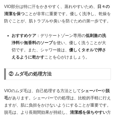
VIO部分は特に汗をかきやすく、蒸れやすいため、
日々の
清潔を保つ
ことが非常に重要です。優しく洗浄し、乾燥を
防ぐことが、肌トラブルや臭いを防ぐための第一歩です。
おすすめケア
：デリケートゾーン専用の
低刺激の洗
浄料
や
無香料のソープ
を使い、優しく洗うことが大
切です。また、シャワー後は、
優しくタオルで押さ
えるように乾かす
ことを心がけましょう。
② ムダ毛の処理方法
VIOのムダ毛は、自己処理する方法として
シェーバー
や
脱
毛
があります。シェーバーでの処理は、比較的手軽に行え
ますが、肌に負担をかけないようにすることが重要です。
脱毛は、より長期間効果が持続し、
清潔感を保ちやすい
方