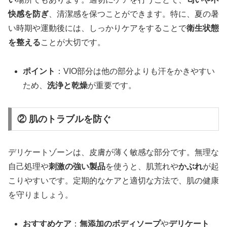
快感を防ぎ
、清潔感を保つことができます。特に、夏の暑
い時期や運動後には、しっかりケアをすることで
衛生状態
を整える
ことが大切です。
ポイント
：VIO部分は他の部分よりも汗をかきやすい
ため、
洗浄と乾燥
が重要です。
② 肌のトラブルを防ぐ
デリケートゾーンは、皮膚が薄く敏感な部分です。無理な
自己処理や
刺激の強い製品
を使うと、肌荒れや
かぶれ
が起
こりやすいです。定期的なケアと適切な方法で、肌の健康
を守りましょう。
おすすめケア
：
無添加のボディソープ
や
デリケート