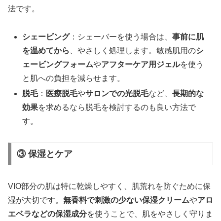
法です。
シェービング
：シェーバーを使う場合は、
事前に肌
を温めてから
、やさしく処理します。敏感肌用の
シ
ェービングフォーム
や
アフターケア用ジェル
を使う
と肌への負担を減らせます。
脱毛
：
医療脱毛
や
サロンでの光脱毛
など、
長期的な
効果
を求めるなら脱毛を検討するのも良い方法で
す。
③ 保湿とケア
VIO部分の肌は特に乾燥しやすく、肌荒れを防ぐために保
湿が大切です。
無香料で刺激の少ない保湿クリーム
や
アロ
エベラなどの保湿成分
を使うことで、肌をやさしく守りま