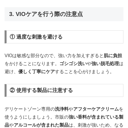
3. VIOケアを行う際の注意点
① 過度な刺激を避ける
VIOは敏感な部分なので、強い力を加えすぎると
肌に負担
をかけることになります。
ゴシゴシ洗い
や
強い脱毛処理
は
避け、
優しく丁寧にケア
することを心がけましょう。
② 使用する製品に注意する
デリケートゾーン専用の
洗浄料
や
アフターケアクリーム
を
使うようにしましょう。市販の
強い香料が含まれている製
品
や
アルコールが含まれた製品
は、刺激が強いため、なる