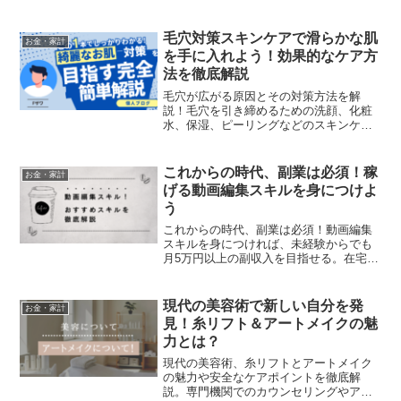
方法を紹介し、健康的で若々しい肌を保
つためのケア方法を解説します。
毛穴対策スキンケアで滑らかな肌
お金・家計
を手に入れよう！効果的なケア方
法を徹底解説
毛穴が広がる原因とその対策方法を解
説！毛穴を引き締めるための洗顔、化粧
水、保湿、ピーリングなどのスキンケア
方法を紹介します。毛穴レスな肌を作る
ための効果的なケアを学びましょう。
これからの時代、副業は必須！稼
お金・家計
げる動画編集スキルを身につけよ
う
これからの時代、副業は必須！動画編集
スキルを身につければ、未経験からでも
月5万円以上の副収入を目指せる。在宅ワ
ークOKで自由な働き方が可能。動画編集
の始め方・稼ぎ方・おすすめスクールも
紹介！
現代の美容術で新しい自分を発
お金・家計
見！糸リフト＆アートメイクの魅
力とは？
現代の美容術、糸リフトとアートメイク
の魅力や安全なケアポイントを徹底解
説。専門機関でのカウンセリングやアフ