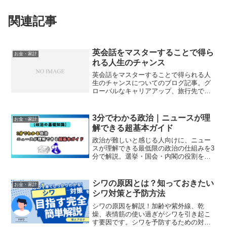
関連記事
英会話をマスターすることで得ら
お金・家計
れる人生のチャンス
英会話をマスターすることで得られる人
生のチャンスについてのブログ記事。グ
ローバルなキャリアアップ、旅行先での
円滑なコミュニケーション、新しい文化
の理解など、英語力がもたらす多くのメ
リットを探ります。あなたの未来を広げ
3分でわかる政治｜ニュースが理
お金・家計
るヒント満載です。
解できる超基本ガイド
政治が難しいと感じる人向けに、ニュー
スが理解できる最低限の政治の仕組みを3
分で解説。選挙・国会・内閣の役割をわ
かりやすく整理します。
シワの原因とは？知っておきたい
お金・家計
シワ対策と予防方法
シワの原因を解説！加齢や紫外線、乾
燥、表情筋の使い過ぎがシワを引き起こ
す要因です。シワを予防するための対策