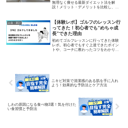
無理なく痩せる最新ダイエット法を解
説！メリット・デメリットを比較し、リ
バウンドしにくい方法やおすすめのクリ
ニックを紹介。自己流ダイエットに失敗
した方必見！
【体験レポ】ゴルフのレッスン行
お金・家計
ってきた！初心者でも“めちゃ成
長”できた理由
初めてゴルフレッスンに行ってきた体験
レポ。初心者でもすぐ上達できたポイン
トや、コーチに教わったコツをわかりや
すく紹介。これから始めたい人・独学で
悩んでいる人にも役立つ内容です。
ニキビ対策で清潔感のある肌を手に入れ
よう！効果的な予防法とケア方法
しわの原因になる食べ物3選！気を付けた
い食習慣と予防法