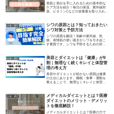
美肌と美白を手に入れるための基本的な
ケア方法を紹介！毎日の保湿、紫外線対
策、ビタミンCなどの栄養素を取り入れ
て、透明感のある肌を育てる方法を解説
します。
シワの原因とは？知っておきたい
お金・家計
シワ対策と予防方法
シワの原因を解説！加齢や紫外線、乾
燥、表情筋の使い過ぎがシワを引き起こ
す要因です。シワを予防するための対策
方法を紹介し、健康的で若々しい肌を保
つためのケア方法を解説します。
美容とダイエットは「健康」が9
お金・家計
割｜無理なく続くキレイと体型管
理の考え方
美容やダイエットが続かない原因は健康
の土台にあります。睡眠・食事・運動を
整えることで、無理なくキレイと体型を
維持する考え方をわかりやすく解説しま
す。
メディカルダイエットとは？医療
お金・家計
ダイエットのメリット・デメリッ
トを徹底解説！
メディカルダイエットとは？医療の力で