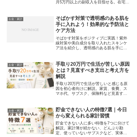
月5万円以上の副収入を目指せる。在宅ワ
ークOKで自由な働き方が可能。動画編集
の始め方・稼ぎ方・おすすめスクールも
紹介！
そばかす対策で透明感のある肌を
お金・家計
手に入れよう！効果的な予防法と
ケア方法
そばかす対策をポジティブに実践！紫外
線対策や美白成分を取り入れたスキンケ
ア法を紹介し、透明感のある肌を手に入
れるためのケア方法を解説します。
手取り20万円で生活が苦しい原因
お金・家計
とは？見直すべき支出と考え方を
解説
手取り20万円で生活が苦しいと感じる原
因を初心者向けに解説。家賃、食費、ス
マホ代、サブスク、保険料など見直すべ
き支出と、無理なく家計を整える考え方
を紹介します。
貯金できない人の特徴7選｜今日
お金・家計
から変えられる家計習慣
貯金できない人に多い特徴を7つに分けて
解説。家計簿が続かない、どんぶり勘
定、使っていないサブスクなど、実体験