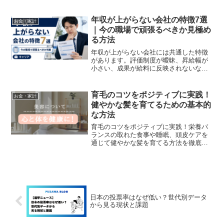
をもとに今日から変えられる家計習慣を
紹介します。
年収が上がらない会社の特徴7選
お金・家計
｜今の職場で頑張るべきか見極め
る方法
年収が上がらない会社には共通した特徴
があります。評価制度が曖昧、昇給幅が
小さい、成果が給料に反映されないな
ど、今の職場で頑張るべきか転職を考え
るべきかを判断するポイントを解説しま
す。
育毛のコツをポジティブに実践！
お金・家計
健やかな髪を育てるための基本的
な方法
育毛のコツをポジティブに実践！栄養バ
ランスの取れた食事や睡眠、頭皮ケアを
通じて健やかな髪を育てる方法を徹底解
説します。
日本の投票率はなぜ低い？世代別データ
から見る現状と課題