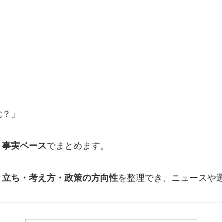
党？」
、
事実ベース
でまとめます。
り立ち・考え方・政策の方向性
を整理でき、ニュースや