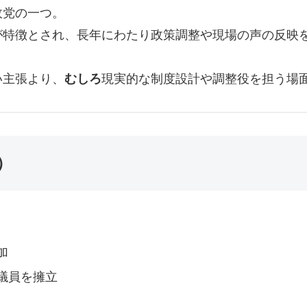
政党の一つ。
が特徴とされ、長年にわたり政策調整や現場の声の反映
い主張より、
むしろ
現実的な制度設計や調整役を担う場
）
加
議員を擁立