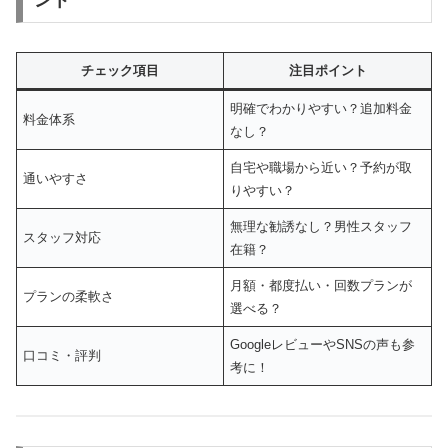
ント
チェック項目
注目ポイント
明確でわかりやすい？追加料金
料金体系
なし？
自宅や職場から近い？予約が取
通いやすさ
りやすい？
無理な勧誘なし？男性スタッフ
スタッフ対応
在籍？
月額・都度払い・回数プランが
プランの柔軟さ
選べる？
GoogleレビューやSNSの声も参
口コミ・評判
考に！