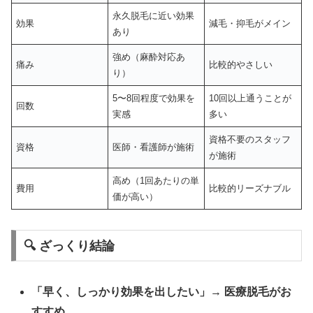
永久脱毛に近い効果
効果
減毛・抑毛がメイン
あり
強め（麻酔対応あ
痛み
比較的やさしい
り）
5〜8回程度で効果を
10回以上通うことが
回数
実感
多い
資格不要のスタッフ
資格
医師・看護師が施術
が施術
高め（1回あたりの単
費用
比較的リーズナブル
価が高い）
🔍 ざっくり結論
「早く、しっかり効果を出したい」→ 医療脱毛がお
すすめ