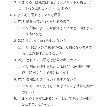
✅ まとめ：脱毛には“確かにデメリットもある”け
ど、それを上回るメリットがある！
4. よくある不安とリアルな回答
❓Q1. 痛みってどれくらいあるの？
✅ A. 部位によって全然違う！ヒゲとVIOはけっ
こう痛いかも。
❓Q2. 脱毛って恥ずかしくない？
✅ A. 今は“メンズ脱毛”が当たり前になってきて
る。全然恥ずかしくない！
❓Q3. どれくらい通えば効果が出るの？
✅ A. 部位や脱毛方法によるけど、3〜5回で実
感、10回くらいで満足レベル！
❓Q4. 費用はどのくらい？高すぎない？
✅ A. ピンキリだけど、今はプランが豊富で始め
やすい！
✅ まとめ｜不安はあるけど、始めてみれば意外と
「なんてことなかった」