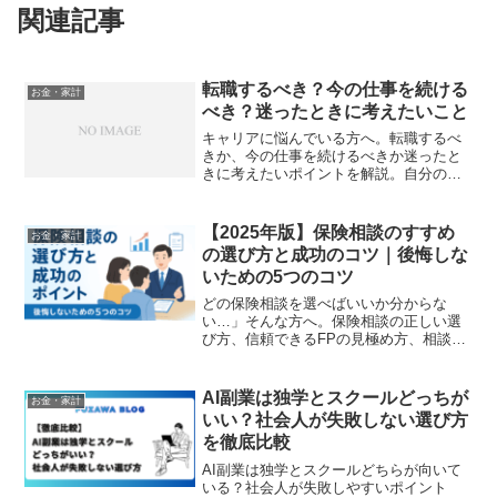
関連記事
転職するべき？今の仕事を続ける
お金・家計
べき？迷ったときに考えたいこと
キャリアに悩んでいる方へ。転職するべ
きか、今の仕事を続けるべきか迷ったと
きに考えたいポイントを解説。自分の強
みや将来の方向性を整理するヒントを紹
介します。
【2025年版】保険相談のすすめ
お金・家計
の選び方と成功のコツ｜後悔しな
いための5つのコツ
どの保険相談を選べばいいか分からな
い…」そんな方へ。保険相談の正しい選
び方、信頼できるFPの見極め方、相談前
の準備ポイントを解説。無料相談を成功
させる5つのコツも紹介！
AI副業は独学とスクールどっちが
お金・家計
いい？社会人が失敗しない選び方
を徹底比較
AI副業は独学とスクールどちらが向いて
いる？社会人が失敗しやすいポイント