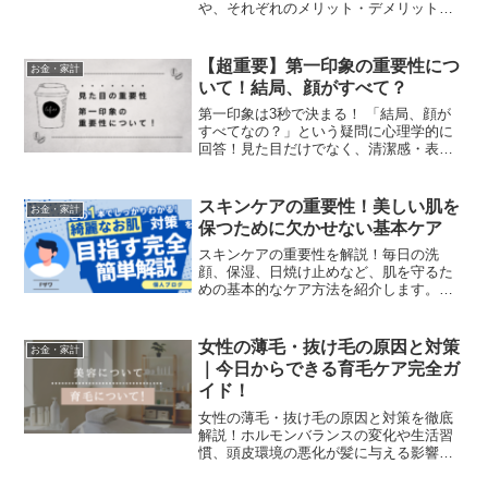
や、それぞれのメリット・デメリットを
比較し、自分に合った学び方を分かりや
すく解説します。
【超重要】第一印象の重要性につ
お金・家計
いて！結局、顔がすべて？
第一印象は3秒で決まる！ 「結局、顔が
すべてなの？」という疑問に心理学的に
回答！見た目だけでなく、清潔感・表
情・話し方など、第一印象を劇的に良く
する方法を解説。 今日からできる簡単テ
クニックで、ビジネスも恋愛も有利に！
スキンケアの重要性！美しい肌を
お金・家計
保つために欠かせない基本ケア
スキンケアの重要性を解説！毎日の洗
顔、保湿、日焼け止めなど、肌を守るた
めの基本的なケア方法を紹介します。美
しい肌を保つためのスキンケア習慣を身
につけ、健康的な肌を手に入れましょ
う！
女性の薄毛・抜け毛の原因と対策
お金・家計
｜今日からできる育毛ケア完全ガ
イド！
女性の薄毛・抜け毛の原因と対策を徹底
解説！ホルモンバランスの変化や生活習
慣、頭皮環境の悪化が髪に与える影響と
は？今日から始められる育毛ケアやおす
すめの育毛剤・発毛クリニックを紹介！