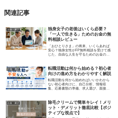
関連記事
独身女子の老後はいくら必要？
お金・家計
「一人で生きる」ためのお金の無
料相談レビュー
「おひとりさま」の将来、いくらあれば
安心？独身女性がFP無料相談を受けて感
じた、自由な人生を守るためのお金の守
り方・増やし方。年金不安や介護リスク
への具体的な対策を本音でレポします。
転職活動は何から始める？初心者
お金・家計
向けの進め方をわかりやすく解説
転職活動を何から始めればいいかわから
ない初心者向けに、自己分析、情報収
集、応募書類の準備、求人選び、面接対
策、退職準備までの流れをわかりやすく
解説します。
除毛クリームで簡単キレイ！メリ
お金・家計
ット・デメリット徹底比較【ポジ
ティブな視点で】