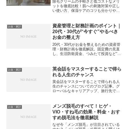
除毛クリームの手軽さと低コストなメリ
ットを徹底比較！肌への刺激対策や正し
い使い方、保湿ケアのコツも分かりやす
く解説するポジティブなガイドです。
資産管理と財務計画のポイント｜
お金・家計
20代・30代が“今すぐ”やるべき
お金の整え方
20代・30代がお金を整えるための資産管
理・財務計画を徹底解説。固定費の見直
し、生活防衛資金、つみたて投資など“今
すぐできる”実践ステップで、将来の不安
をなくす方法を紹介します。
英会話をマスターすることで得ら
お金・家計
れる人生のチャンス
英会話をマスターすることで得られる人
生のチャンスについてのブログ記事。グ
ローバルなキャリアアップ、旅行先での
円滑なコミュニケーション、新しい文化
の理解など、英語力がもたらす多くのメ
リットを探ります。あなたの未来を広げ
メンズ脱毛のすべて！ヒゲ・
お金・家計
るヒント満載です。
VIO・すね毛の効果・料金・おす
すめ脱毛法を徹底解説
なぜ今「メンズ脱毛」が注目されている