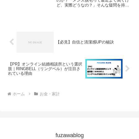
のか？「メンズ脱毛って最近よく聞くけ
ど、実際どうなの？」そんな疑問を持つ
男性が増えています。かつては「脱毛＝
女性のもの」というイメージがありまし
たが、今では 「メンズ脱毛」 が当たり前
の時代に。実際に、脱...
【必見】自信と清潔感UPの秘訣
【PR】オンライン結婚相談所という選択
肢｜RINGBELL（リングベル）が注目さ
れている理由
ホーム
お金・家計
fuzawablog