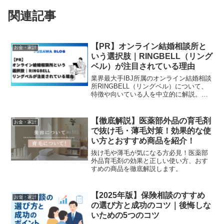
関連記事
【PR】オンライン結婚相談所と
お金・家計
いう選択肢｜RINGBELL（リング
ベル）が注目されている理由
業界最大手IBJ所属のオンライン結婚相談
所RINGBELL（リングベル）について、
特徴や向いている人を中立的に解説。忙
しい人でも婚活を進めやすいオンライン
型結婚相談所の選択肢を紹介します。
（PR）
【徹底解説】医薬部外品の育毛剤
お金・家計
で抜け毛・薄毛対策！効果的な使
い方とおすすめ商品を紹介！
抜け毛や薄毛が気になる方必見！医薬部
外品育毛剤の効果と正しい使い方、おす
すめの商品を徹底解説します。
【2025年版】保険相談のすすめ
お金・家計
の選び方と成功のコツ｜後悔しな
いための5つのコツ