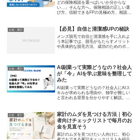
どの保険相談を選べばいいか分からな
い…」そんな方へ。保険相談の正しい選
び方、信頼できるFPの見極め方、相談前
の準備ポイントを解説。無料相談を成功
させる5つのコツも紹介！
【必見】自信と清潔感UPの秘訣
お金・家計
メンズ脱毛で自信と清潔感を手に入れよ
う本記事では、脱毛がもたらすメリット
や具体的な脱毛方法、成功のためのポイ
ントを詳しく解説します。第一印象を良
くし、自己評価を高めるための必読ガイ
ドです。
AI副業って実際どうなの？社会人
お金・家計
が「今」AIを学ぶ意味を整理して
みた
AI副業って実際どうなの？社会人にAIス
キルが求められる理由や、独学が難しい
と言われる背景を分かりやすく解説。こ
れからAIを学びたい人向けに考え方を整
理します。
家計のムダを見つける方法｜初心
お金・家計
者向けチェックリストで毎月のお
金を見直そう
家計のムダを見つけたい人向けに、初心
者でもできる家計チェックリストを紹介