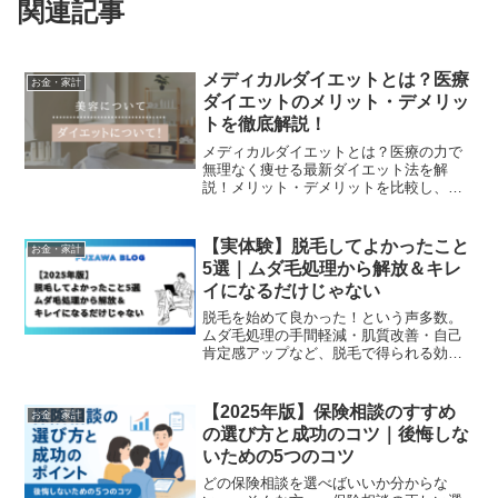
関連記事
メディカルダイエットとは？医療
お金・家計
ダイエットのメリット・デメリッ
トを徹底解説！
メディカルダイエットとは？医療の力で
無理なく痩せる最新ダイエット法を解
説！メリット・デメリットを比較し、リ
バウンドしにくい方法やおすすめのクリ
ニックを紹介。自己流ダイエットに失敗
した方必見！
【実体験】脱毛してよかったこと
お金・家計
5選｜ムダ毛処理から解放＆キレ
イになるだけじゃない
脱毛を始めて良かった！という声多数。
ムダ毛処理の手間軽減・肌質改善・自己
肯定感アップなど、脱毛で得られる効果
と注意点をまとめます。
【2025年版】保険相談のすすめ
お金・家計
の選び方と成功のコツ｜後悔しな
いための5つのコツ
どの保険相談を選べばいいか分からな