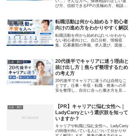
い…」そんな方へ。保険相談の正しい選
び方、信頼できるFPの見極め方、相談前
の準備ポイントを解説。無料相談を成功
させる5つのコツも紹介！
転職活動は何から始める？初心者
お金・家計
向けの進め方をわかりやすく解説
転職活動を何から始めればいいかわから
ない初心者向けに、自己分析、情報収
集、応募書類の準備、求人選び、面接対
策、退職準備までの流れをわかりやすく
解説します。
20代後半でキャリアに迷う理由と
お金・家計
抜け出し方｜焦らず整理するため
の考え方
20代後半でキャリアに迷うのは自然なこ
とです。仕事・年収・転職・将来への不
安を整理し、自分に合った働き方を見つ
けるための考え方と具体的な行動を解説
します。
【PR】キャリアに悩む女性へ｜
お金・家計
LadyCarryという選択肢を知って
いますか？
キャリアや転職に悩む女性へ。LadyCarry
の特徴や向いている人について分かりや
すく解説します。将来の働き方やキャリ