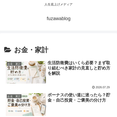
人生底上げメディア
fuzawablog
お金・家計
生活防衛費はいくら必要？まず取
お金・家計
り組むべき家計の見直しと貯め方
を解説
2026.07.29
ボーナスの使い道に迷ったら？貯
お金・家計
金・自己投資・ご褒美の分け方