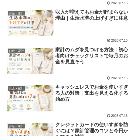
2026.07.16
収入が増えてもお金が貯まらない
お金・家計
理由｜生活水準の上げすぎに注意
2026.07.16
家計のムダを見つける方法｜初心
お金・家計
者向けチェックリストで毎月のお
金を見直そう
2026.07.16
キャッシュレスでお金を使いすぎ
お金・家計
る人の対策｜支出を見える化する
始め方
2026.07.16
クレジットカードの使いすぎを防
お金・家計
ぐには？家計管理のコツと今日か