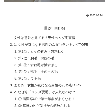
2025.03.14
目次
女性は意外と見てる？男性のムダ毛事情
1. 女性が気になる男性のムダ毛ランキングTOP5
第1位：ヒゲの青み・無精ヒゲ
第2位：胸毛・お腹の毛
第3位：すね毛が濃すぎる
第4位：指毛・手の甲の毛
第5位：ワキ毛
まとめ：女性が気になる男性のムダ毛TOP5
2. なぜ今「メンズ脱毛」が人気なのか？
① 清潔感UPで第一印象がよくなる！
② 毎日のヒゲ剃りから解放される！