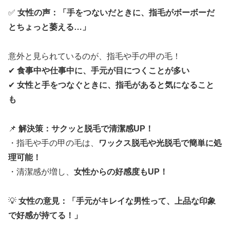
✅
女性の声：「手をつないだときに、指毛がボーボーだ
とちょっと萎える…」
意外と見られているのが、指毛や手の甲の毛！
✔
食事中や仕事中に、手元が目につくことが多い
✔
女性と手をつなぐときに、指毛があると気になること
も
📌
解決策：サクッと脱毛で清潔感UP！
・指毛や手の甲の毛は、
ワックス脱毛や光脱毛で簡単に処
理可能！
・清潔感が増し、
女性からの好感度もUP！
💡
女性の意見：「手元がキレイな男性って、上品な印象
で好感が持てる！」