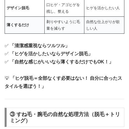
口ヒゲ・アゴヒゲを
デザイン脱毛
ヒゲを活かしたい人
残し、整える
剃りやすいように毛
自然な仕上がりが欲
薄くするだけ
量を減らす
しい人
✅
「清潔感重視ならツルツル」
✅
「ヒゲを活かしたいならデザイン脱毛」
✅
「自然な感じがいいなら薄くするだけでもOK！」
💡
「ヒゲ脱毛＝全部なくす必要はない！ 自分に合ったス
タイルを選ぼう！」
③ すね毛・腕毛の自然な処理方法（脱毛＋トリ
ミング）