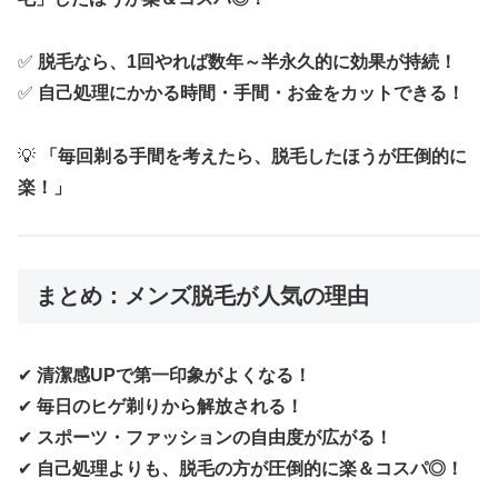
✅
脱毛なら、1回やれば数年～半永久的に効果が持続！
✅
自己処理にかかる時間・手間・お金をカットできる！
💡
「毎回剃る手間を考えたら、脱毛したほうが圧倒的に
楽！」
まとめ：メンズ脱毛が人気の理由
✔
清潔感UPで第一印象がよくなる！
✔
毎日のヒゲ剃りから解放される！
✔
スポーツ・ファッションの自由度が広がる！
✔
自己処理よりも、脱毛の方が圧倒的に楽＆コスパ◎！