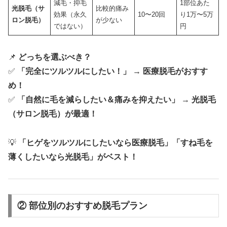
減毛・抑毛
1部位あた
光脱毛（サ
比較的痛み
効果（永久
10〜20回
り1万〜5万
ロン脱毛）
が少ない
ではない）
円
📌
どっちを選ぶべき？
✅
「完全にツルツルにしたい！」
→
医療脱毛がおすす
め！
✅
「自然に毛を減らしたい＆痛みを抑えたい」
→
光脱毛
（サロン脱毛）が最適！
💡
「ヒゲをツルツルにしたいなら医療脱毛」「すね毛を
薄くしたいなら光脱毛」がベスト！
② 部位別のおすすめ脱毛プラン