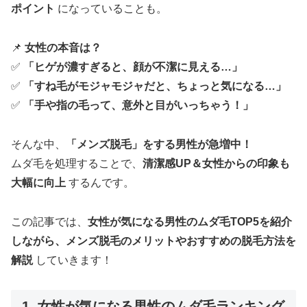
ポイント
になっていることも。
📌
女性の本音は？
✅
「ヒゲが濃すぎると、顔が不潔に見える…」
✅
「すね毛がモジャモジャだと、ちょっと気になる…」
✅
「手や指の毛って、意外と目がいっちゃう！」
そんな中、
「メンズ脱毛」をする男性が急増中！
ムダ毛を処理することで、
清潔感UP＆女性からの印象も
大幅に向上
するんです。
この記事では、
女性が気になる男性のムダ毛TOP5を紹介
しながら、メンズ脱毛のメリットやおすすめの脱毛方法を
解説
していきます！
1. 女性が気になる男性のムダ毛ランキング