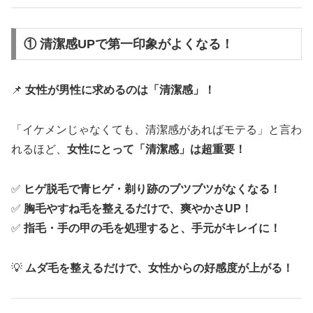
① 清潔感UPで第一印象がよくなる！
📌
女性が男性に求めるのは「清潔感」！
「イケメンじゃなくても、清潔感があればモテる」と言わ
れるほど、
女性にとって「清潔感」は超重要！
✅
ヒゲ脱毛で青ヒゲ・剃り跡のブツブツがなくなる！
✅
胸毛やすね毛を整えるだけで、爽やかさUP！
✅
指毛・手の甲の毛を処理すると、手元がキレイに！
💡
ムダ毛を整えるだけで、女性からの好感度が上がる！