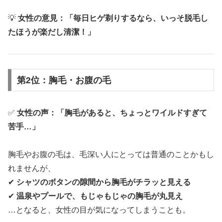
💡
女性の意見：「毎日ヒゲ剃りするなら、いっそ脱毛し
たほうが楽だし清潔！」
第2位：胸毛・お腹の毛
✅
女性の声：「胸毛があると、ちょっとワイルドすぎて
苦手…」
胸毛やお腹の毛は、毛深い人にとっては普通のことかもし
れませんが、
✔
シャツのボタンの隙間から胸毛がチラッと見える
✔
温泉やプールで、もじゃもじゃの胸毛が丸見え
…となると、女性の目が気になってしまうことも。