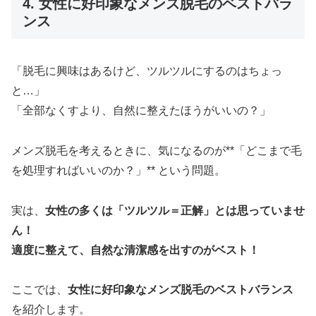
4. 女性に好印象なメンズ脱毛のベストバラ
ンス
「脱毛に興味はあるけど、ツルツルにするのはちょっ
と…」
「全部なくすより、自然に整えたほうがいいの？」
メンズ脱毛を考えるときに、気になるのが**「どこまで毛
を処理すればいいのか？」** という問題。
実は、
女性の多くは「ツルツル＝正解」とは思っていませ
ん！
適度に整えて、自然な清潔感を出すのがベスト！
ここでは、
女性に好印象なメンズ脱毛のベストバランス
を紹介します。