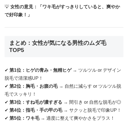
💡
女性の意見：「ワキ毛がすっきりしていると、爽やか
で好印象！」
まとめ：女性が気になる男性のムダ毛
TOP5
✔
第1位：ヒゲの青み・無精ヒゲ
→ ツルツル or デザイン
脱毛で清潔感UP！
✔
第2位：胸毛・お腹の毛
→ 自然に減らす or ツルツル脱
毛でスッキリ！
✔
第3位：すね毛が濃すぎる
→ 間引き or 自然な脱毛が◎
✔
第4位：指毛・手の甲の毛
→ サクッと脱毛で印象UP！
✔
第5位：ワキ毛
→ 適度に整えて爽やかさをプラス！