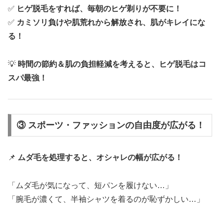
✅
ヒゲ脱毛をすれば、毎朝のヒゲ剃りが不要に！
✅
カミソリ負けや肌荒れから解放され、肌がキレイにな
る！
💡
時間の節約＆肌の負担軽減を考えると、ヒゲ脱毛はコ
スパ最強！
③ スポーツ・ファッションの自由度が広がる！
📌
ムダ毛を処理すると、オシャレの幅が広がる！
「ムダ毛が気になって、短パンを履けない…」
「腕毛が濃くて、半袖シャツを着るのが恥ずかしい…」