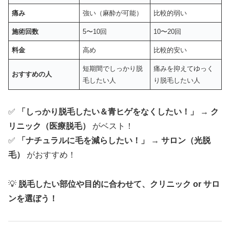
痛み
強い（麻酔が可能）
比較的弱い
施術回数
5〜10回
10〜20回
料金
高め
比較的安い
短期間でしっかり脱
痛みを抑えてゆっく
おすすめの人
毛したい人
り脱毛したい人
✅
「しっかり脱毛したい＆青ヒゲをなくしたい！」
→
ク
リニック（医療脱毛）
がベスト！
✅
「ナチュラルに毛を減らしたい！」
→
サロン（光脱
毛）
がおすすめ！
💡
脱毛したい部位や目的に合わせて、クリニック or サロ
ンを選ぼう！