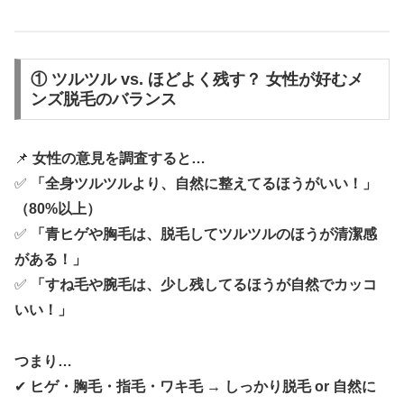
① ツルツル vs. ほどよく残す？ 女性が好むメ
ンズ脱毛のバランス
📌
女性の意見を調査すると…
✅
「全身ツルツルより、自然に整えてるほうがいい！」
（80%以上）
✅
「青ヒゲや胸毛は、脱毛してツルツルのほうが清潔感
がある！」
✅
「すね毛や腕毛は、少し残してるほうが自然でカッコ
いい！」
つまり…
✔
ヒゲ・胸毛・指毛・ワキ毛 → しっかり脱毛 or 自然に